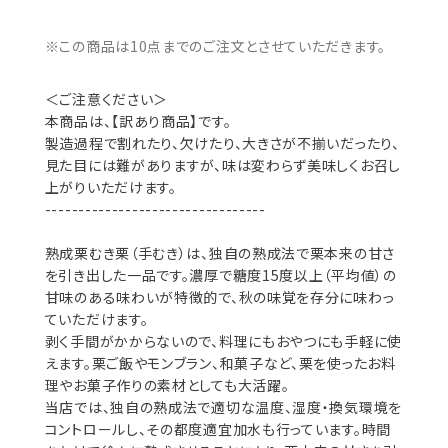
※この商品は10点までのご注文とさせていただきます。
＜ご注意ください＞
本商品は、【訳あり商品】です。
製造過程で割れたり、欠けたり、大きさが不揃いだったり、
見た目には難がありますが、味は変わらず美味しくお召し
上がりいただけます。
---------------------------------
熟成栗むき栗（手むき）は、独自の熟成法で栗本来の甘さ
を引き出した一品です。濃厚で糖度15度以上（平均値）の
甘味のある味わいが特徴的で、秋の味覚を存分に味わっ
ていただけます。
剥く手間がかからないので、料理にもおやつにも手軽に使
えます。栗ご飯やモンブラン、和菓子など、栗を使ったお料
理やお菓子作りの素材としても大活躍。
当店では、独自の熟成法で適切な温度、湿度・換気環境を
コントロールし、その都度適宜加水も行っています。時間