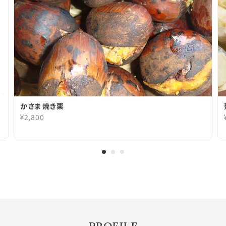
ち
かさま焼き栗
¥2,800