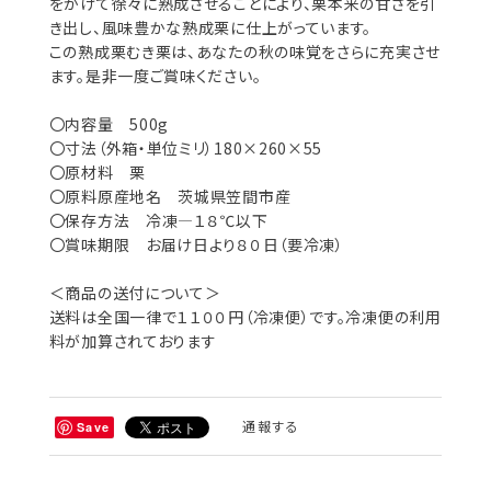
をかけて徐々に熟成させることにより、栗本来の甘さを引
き出し、風味豊かな熟成栗に仕上がっています。
この熟成栗むき栗は、あなたの秋の味覚をさらに充実させ
ます。是非一度ご賞味ください。
〇内容量 500g
〇寸法（外箱・単位ミリ）180×260×55
〇原材料 栗
〇原料原産地名 茨城県笠間市産
〇保存方法 冷凍―１８℃以下
〇賞味期限 お届け日より８０日（要冷凍）
＜商品の送付について＞
送料は全国一律で１１００円（冷凍便）です。冷凍便の利用
料が加算されております
通報する
Save