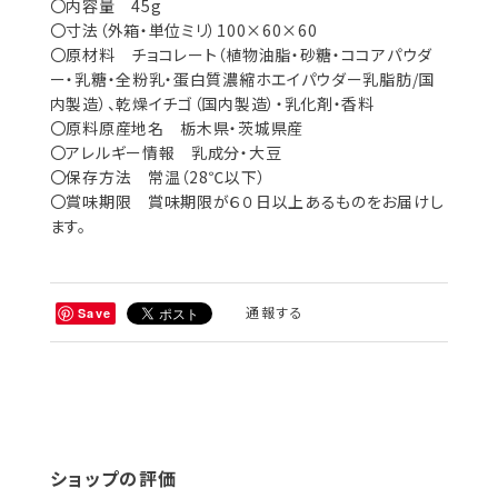
〇内容量 45g
〇寸法（外箱・単位ミリ）100×60×60
〇原材料 チョコレート（植物油脂・砂糖・ココアパウダ
ー・乳糖・全粉乳・蛋白質濃縮ホエイパウダー乳脂肪/国
内製造）、乾燥イチゴ（国内製造）・乳化剤・香料
〇原料原産地名 栃木県・茨城県産
〇アレルギー情報 乳成分・大豆
〇保存方法 常温（28℃以下）
〇賞味期限 賞味期限が６０日以上あるものをお届けし
ます。
通報する
Save
ショップの評価