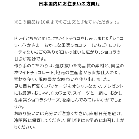
日本国内にお住まいの方向け
※この商品は10点までのご注文とさせていただきます。
ドライとちおとめに、ホワイトチョコをしみこませた「ショコ
ラ・デ・かさま おかしな果実ショコラ （いちご）」。フル
ーティないちごの香りが口いっぱいに広がり、ショコラの
甘さが絶妙です。
作り手のこだわりは、選び抜いた高品質の素材と、国産の
ホワイトチョコレート。地元の生産者から直接仕入れた、
素材を使い、風味豊かな味わいを作り出しました。
見た目も可愛く、パッケージもオシャレなので、プレゼント
にも最適。おしゃれなカフェで、スイーツと一緒に「おかし
な果実ショコラシリーズ」を楽しんでみてはいかがでしょ
うか。
お取り扱いには充分にご注意ください。直射日光を避け、
冷暗所に保管してください。開封後はお早めにお召し上が
りください。