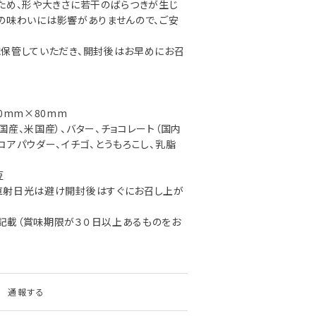
ため、形や大きさに若干のばらつきが生じ
の味わいには影響がありませんので、ご安
保管していただき、開封後はお早めにお召
0mm×80mm
国産、米国産）、バター、チョコレート（国内
コアパウダー、イチゴ、とうもろこし、乳脂
豆
直射日光は避け開封後はすぐにお召し上が
記載（賞味期限が３０日以上あるものをお
通報する