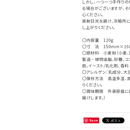
しかし、一つ一つ手作りの
る場合がございますが、そ
心ください。
直射日光を避け、冷暗所に
し上がりください。
〇内容量 120g
〇寸 法 150mm×15
〇原材料 小麦粉（小麦、
製造―植物油脂、砂糖、コ
肪、イースト/乳化剤、香料
〇アレルゲン：乳成分、大
〇保存方法 高温多湿、
りください。
〇賞味期限 外装容器に
届けします。）
Save