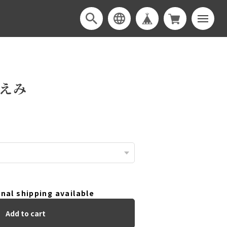
えみ
nal shipping available
Add to cart