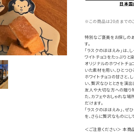
日本国
※この商品は20点までの
特別なご褒美をお探しのあ
す。
「ラスクのほほえみ」は、
ワイトチョコをたっぷりと
オリジナルのホワイトチョ
いた素材を用い、ひとつひ
ホワイトチョコの甘さと、
い、贅沢なひとときを演出
友人や大切な方への贈り物
た、カフェやおしゃれな場
だけます。
「ラスクのほほえみ」、ぜ
を、さらに贅沢なものにし
＜ご注意ください＞ 本商