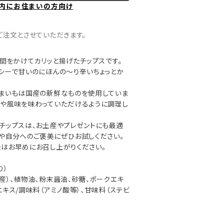
内にお住まいの方向け
ご注文とさせていただきます。
時間をかけてカリッと揚げたチップスです。
シーで甘いのにほんの～り辛いちょっとか
つまいもは国産の新鮮なものを使用していま
みや風味を味わっていただけるように調理し
チップスは、お土産やプレゼントにも最適
や自分へのご褒美にぜひお試しください。
はお早めにお召し上がりください。
り）
産）、植物油、粉末醤油、砂糖、ポークエキ
キス/調味料（アミノ酸等）、甘味料（ステビ