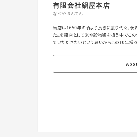
有限会社鍋屋本店
なべやほんてん
当店は1650年の頃より長きに渡り代々、
た。米穀店として米や穀物類を扱う中でこ
Abo