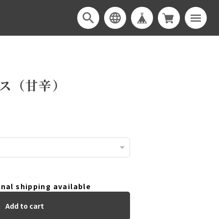
ス（甘辛）
nal shipping available
Add to cart