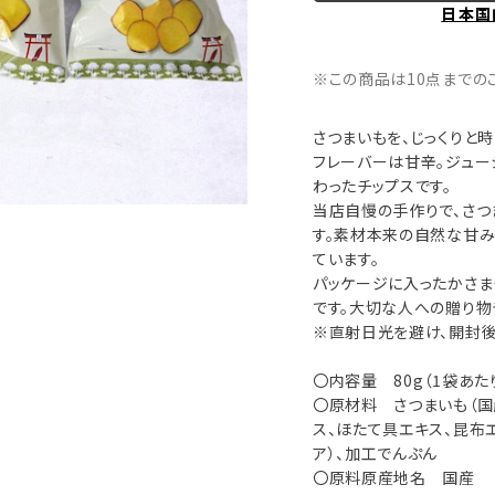
日本国
※この商品は10点までの
さつまいもを、じっくりと
フレーバーは甘辛。ジュー
わったチップスです。
当店自慢の手作りで、さ
す。素材本来の自然な甘
ています。
パッケージに入ったかさま
です。大切な人への贈り物
※直射日光を避け、開封後
〇内容量 80g（1袋あた
〇原材料 さつまいも（国
ス、ほたて具エキス、昆布エ
ア）、加工でんぷん
〇原料原産地名 国産