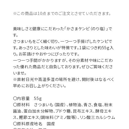
※この商品は10点までのご注文とさせていただきます。
美味しさと健康にこだわった「かさまケンピ（のり塩）」で
す。
さつまいもをごく細く切り、一つ一つ手揚げしたケンピで
す。あっさりとした味わいが特徴です。1袋につき約55g入
り。お茶請けやおやつにぴったりです。
一つ一つ手間がかかりますが、その分素材や味にこだわ
った優れた商品だと自負しております。ぜひご賞味くださ
いませ。
※直射日光や高温多湿の場所を避け、開封後はなるべく
早めにお召し上がりください。
〇内容量 55g
〇原材料 さつまいも（国産）、植物油、青さ、食塩、粉末
醤油、蛋白加水分解物、ブドウ糖、昆布エキス、酵母エキ
ス、鰹節エキス/調味料（アミノ酸等）、リン酸三カルシウム
〇原料原産地名 国産