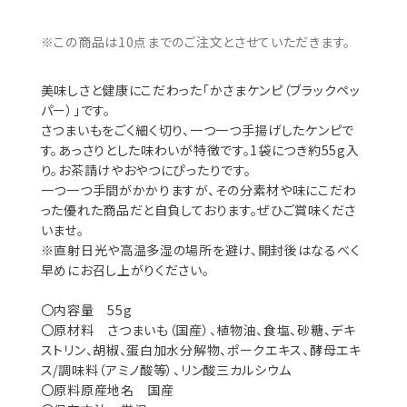
※この商品は10点までのご注文とさせていただきます。
美味しさと健康にこだわった「かさまケンピ（ブラックペッ
パー）」です。
さつまいもをごく細く切り、一つ一つ手揚げしたケンピで
す。あっさりとした味わいが特徴です。1袋につき約55g入
り。お茶請けやおやつにぴったりです。
一つ一つ手間がかかりますが、その分素材や味にこだわ
った優れた商品だと自負しております。ぜひご賞味くださ
いませ。
※直射日光や高温多湿の場所を避け、開封後はなるべく
早めにお召し上がりください。
〇内容量 55g
〇原材料 さつまいも（国産）、植物油、食塩、砂糖、デキ
ストリン、胡椒、蛋白加水分解物、ポークエキス、酵母エキ
ス/調味料（アミノ酸等）、リン酸三カルシウム
〇原料原産地名 国産